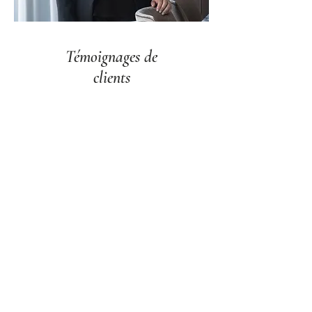
Témoignages de
clients
Nous sommes ravis de recommander Martha
Franco Architecture, qui a supervisé la
rénovation et la restauration complètes de
notre maison. Dès le début, elle a compris
notre vision et l’a transformée en la maison de
nos rêves, tant à l’intérieur qu’à l’extérieur. Elle a
su allier beauté et fonctionnalité dans chaque
espace pour qu’ils s’adaptent parfaitement à
notre mode de vie.
Martha s’est montrée créative, professionnelle
et toujours attentive aux détails. Le projet a