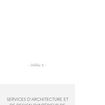
accordant une attention méticuleuse à
chaque détail. Le goût raffiné et le style
magnifique de Martha se reflètent dans
chaque recoin de notre maison.
De la conception initiale aux dernières
retouches, Martha nous a guidés avec
professionnalisme et créativité. Elle possède
une capacité extraordinaire à allier
fonctionnalité et esthétique, créant ainsi des
espaces qui sont non seulement magnifiques,
mais aussi incroyablement sereins.
- Debbie S. -
SERVICES D'ARCHITECTURE ET