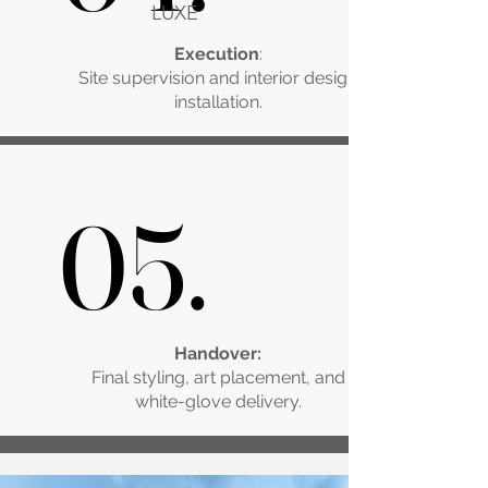
LUXE
Execution
:
Site supervision and interior design
installation.
05.
05.
Handover:
Final styling, art placement, and
white-glove delivery.