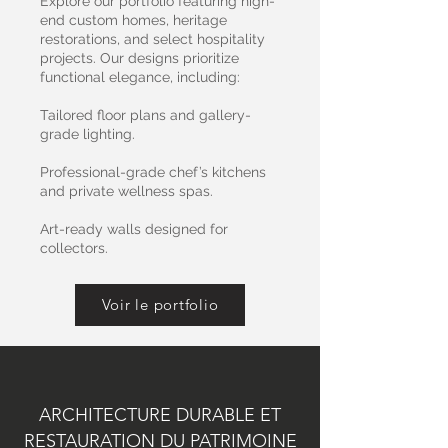
Explore our portfolio featuring high-
end custom homes, heritage
restorations, and select hospitality
projects. Our designs prioritize
functional elegance, including:
Tailored floor plans and gallery-
grade lighting.
Professional-grade chef’s kitchens
and private wellness spas.
Art-ready walls designed for
collectors.
Voir le portfolio
ARCHITECTURE DURABLE ET
RESTAURATION DU PATRIMOINE