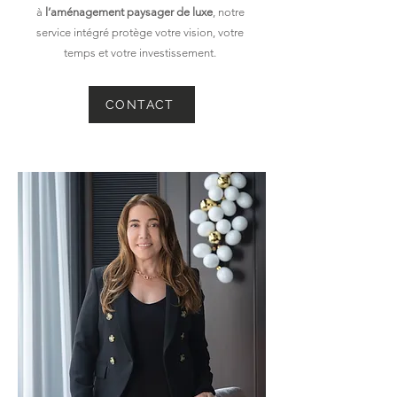
à
l’aménagement paysager de luxe
, notre
service intégré protège votre vision, votre
temps et votre investissement.
CONTACT