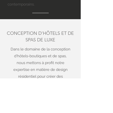
contemporains.
CONCEPTION D'HÔTELS ET DE
SPAS DE LUXE
Dans le domaine de la conception
d'hôtels-boutiques et de spas,
nous mettons à profit notre
expertise en matière de design
résidentiel pour créer des
expériences immersives pour les
clients. Nous privilégions les
matériaux qui éveillent les sens,
un éclairage raffiné et une
organisation fonctionnelle à la fois