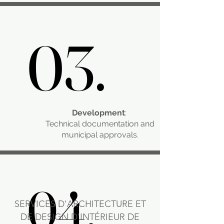
03.
03.
Development
:
Technical documentation and
municipal approvals.​
04.
04.
SERVICES D'ARCHITECTURE ET
DE DESIGN D'INTÉRIEUR DE