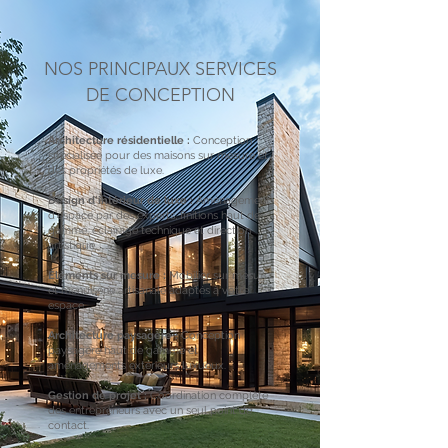
NOS PRINCIPAUX SERVICES
DE CONCEPTION
Architecture résidentielle :
Conception
spécialisée pour des maisons sur mesure et
des propriétés de luxe.
Design d'intérieur de luxe :
Aménagement
d'espace par des experts, finitions haut de
gamme, éclairage technique et direction
artistique.
Éléments sur mesure :
Mobilier sur mesure
et menuiserie artisanale adaptés à votre
espace.
Architecture paysagère :
Conception
paysagère haut de gamme et
aménagements extérieurs luxueux.
Gestion de projet :
Coordination complète
des entrepreneurs avec un seul point de
contact.