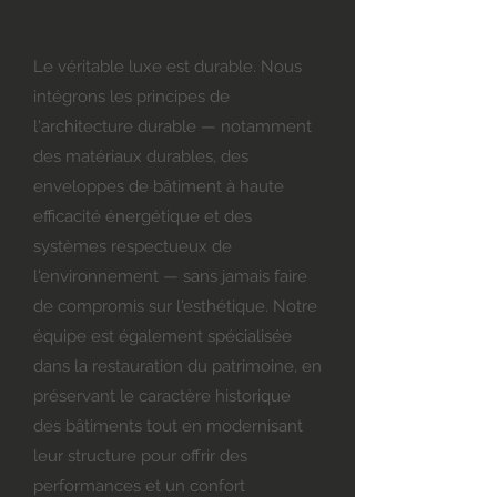
Le véritable luxe est durable. Nous
intégrons les principes de
l'architecture durable — notamment
des matériaux durables, des
enveloppes de bâtiment à haute
efficacité énergétique et des
systèmes respectueux de
l'environnement — sans jamais faire
de compromis sur l'esthétique. Notre
équipe est également spécialisée
dans la restauration du patrimoine, en
préservant le caractère historique
des bâtiments tout en modernisant
leur structure pour offrir des
performances et un confort