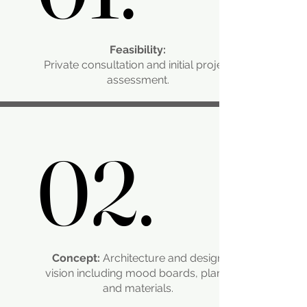
Feasibility:
Private consultation and initial project
assessment.
02.
02.
Concept:
Architecture and design
vision including mood boards, plans,
and materials.